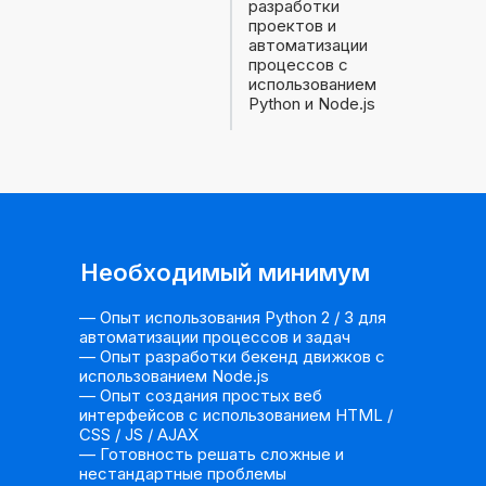
разработки
проектов и
автоматизации
процессов с
использованием
Python и Node.js
Необходимый минимум
— Опыт использования Python 2 / 3 для
автоматизации процессов и задач
— Опыт разработки бекенд движков с
использованием Node.js
— Опыт создания простых веб
интерфейсов с использованием HTML /
CSS / JS / AJAX
— Готовность решать сложные и
нестандартные проблемы